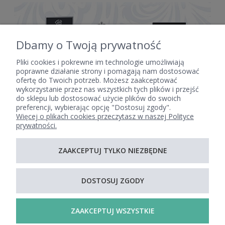
Dbamy o Twoją prywatność
Pliki cookies i pokrewne im technologie umożliwiają
poprawne działanie strony i pomagają nam dostosować
ofertę do Twoich potrzeb. Możesz zaakceptować
POMOC
wykorzystanie przez nas wszystkich tych plików i przejść
do sklepu lub dostosować użycie plików do swoich
preferencji, wybierając opcję "Dostosuj zgody".
Więcej o plikach cookies przeczytasz w naszej Polityce
MOJE KONTO
prywatności.
ZAAKCEPTUJ TYLKO NIEZBĘDNE
PŁATNOŚCI I DOSTAWA
DOSTOSUJ ZGODY
INFORMACJE
ZAAKCEPTUJ WSZYSTKIE
O NAS