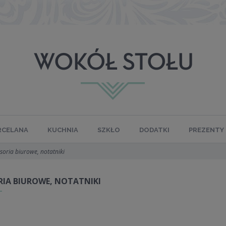
RCELANA
KUCHNIA
SZKŁO
DODATKI
PREZENTY
soria biurowe, notatniki
RIA BIUROWE, NOTATNIKI