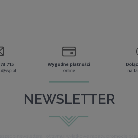
106,00 ZŁ
DO KOSZYKA
DO KOSZYKA
273 715
Wygodne płatności
Dołąc
lu@wp.pl
online
na f
NEWSLETTER
naszego newslettera i otrzymuj wyjątkowe rabaty, promocje ora