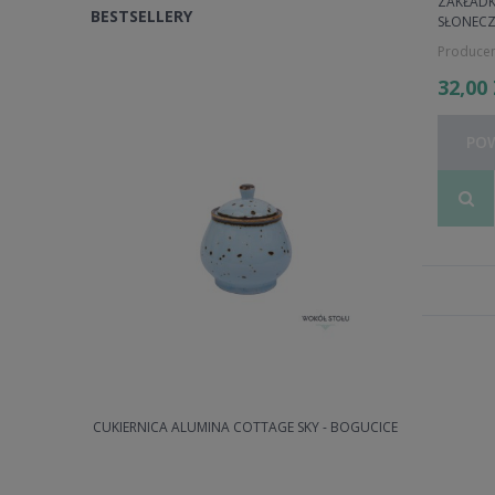
ZAKŁADK
BESTSELLERY
SŁONECZ
Producen
32,00
PO
RMANI)
CUKIERNICA ALUMINA COTTAGE SKY - BOGUCICE
ZESTAW 2 F
KLI