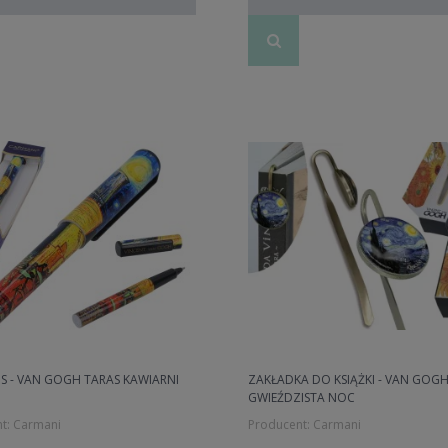
S - VAN GOGH TARAS KAWIARNI
ZAKŁADKA DO KSIĄŻKI - VAN GOG
GWIEŹDZISTA NOC
t:
Carmani
Producent:
Carmani