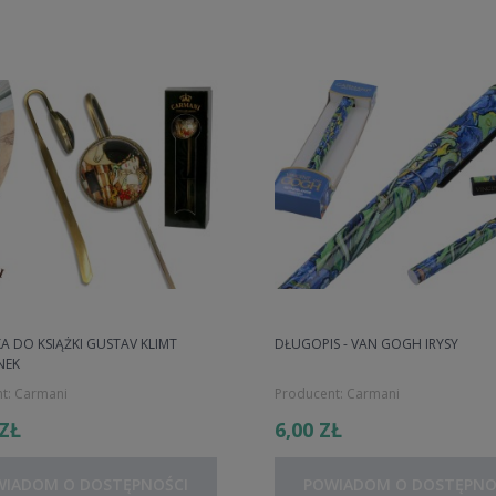
A DO KSIĄŻKI GUSTAV KLIMT
DŁUGOPIS - VAN GOGH IRYSY
NEK
t:
Carmani
Producent:
Carmani
 ZŁ
6,00 ZŁ
WIADOM O DOSTĘPNOŚCI
POWIADOM O DOSTĘPNO