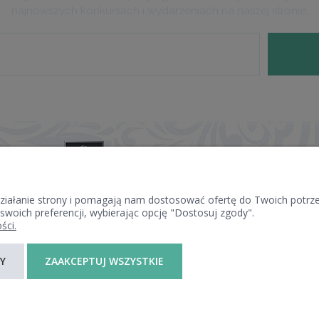
najnowszych konkursach i wydarzeniach na naszej stronie.
 działanie strony i pomagają nam dostosować ofertę do Twoich potr
 swoich preferencji, wybierając opcję "Dostosuj zgody".
ści.
PŁATNOŚCI I DOSTAWA
INFORMACJE
Y
ZAAKCEPTUJ WSZYSTKIE
FORMY PŁATNOŚCI
POLITYKA PRYWAT
CZAS I KOSZTY DOSTAWY
JAK KUPOWAĆ?
CZAS REALIZACJI ZAMÓWIENIA