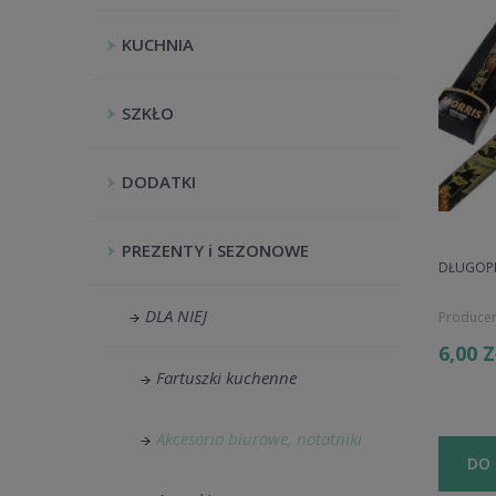
KUCHNIA
SZKŁO
DODATKI
PREZENTY i SEZONOWE
DŁUGOPIS
DLA NIEJ
Producen
6,00 
Fartuszki kuchenne
Akcesoria biurowe, notatniki
DO