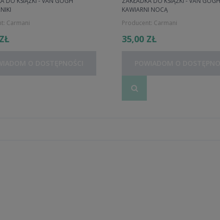
A DO KSIĄŻKI - VAN GOGH
ZAKŁADKA DO KSIĄŻKI - VAN GOGH
NIKI
KAWIARNI NOCĄ
t:
Carmani
Producent:
Carmani
 ZŁ
35,00 ZŁ
WIADOM O DOSTĘPNOŚCI
POWIADOM O DOSTĘPNO
ILIŻANEK ZE SPODKAMI- GUSTAV
KPL. 2 KUBKÓW- CRAZY CATS
MT POCAŁUNEK THE KISS