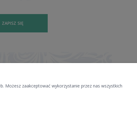
ZAPISZ SIĘ
zeb. Możesz zaakceptować wykorzystanie przez nas wszystkich
O NAS
NOŚCI
KONTAKT I DANE FIRMY
BLOG
O FIRMIE