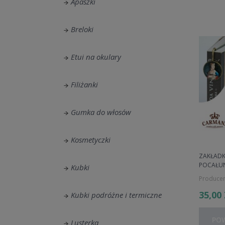
Apaszki
Breloki
Etui na okulary
Filiżanki
Gumka do włosów
Kosmetyczki
ZAKŁADK
POCAŁU
Kubki
Producen
35,00
Kubki podróżne i termiczne
PO
Lusterka