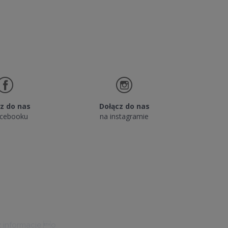
55,00 ZŁ
22,00 ZŁ
DO KOSZYKA
DO KO
z do nas
Dołącz do nas
acebooku
na instagramie
z informacje o