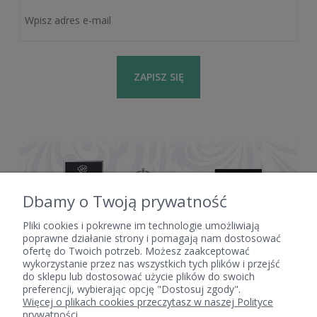
ZAPISZ SIĘ
Dbamy o Twoją prywatność
Pliki cookies i pokrewne im technologie umożliwiają
poprawne działanie strony i pomagają nam dostosować
ofertę do Twoich potrzeb. Możesz zaakceptować
POMOC
wykorzystanie przez nas wszystkich tych plików i przejść
do sklepu lub dostosować użycie plików do swoich
preferencji, wybierając opcję "Dostosuj zgody".
Więcej o plikach cookies przeczytasz w naszej Polityce
MOJE KONTO
prywatności.