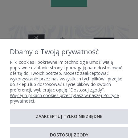
Dbamy o Twoją prywatność
Pliki cookies i pokrewne im technologie umożliwiają
poprawne działanie strony i pomagają nam dostosować
ofertę do Twoich potrzeb. Możesz zaakceptować
POMOC
wykorzystanie przez nas wszystkich tych plików i przejść
do sklepu lub dostosować użycie plików do swoich
preferencji, wybierając opcję "Dostosuj zgody".
Więcej o plikach cookies przeczytasz w naszej Polityce
MOJE KONTO
prywatności.
PŁATNOŚCI I DOSTAWA
ZAAKCEPTUJ TYLKO NIEZBĘDNE
DOSTOSUJ ZGODY
INFORMACJE