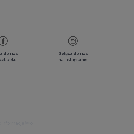
DO KOSZYKA
DO KO
z do nas
Dołącz do nas
acebooku
na instagramie
z informacje o