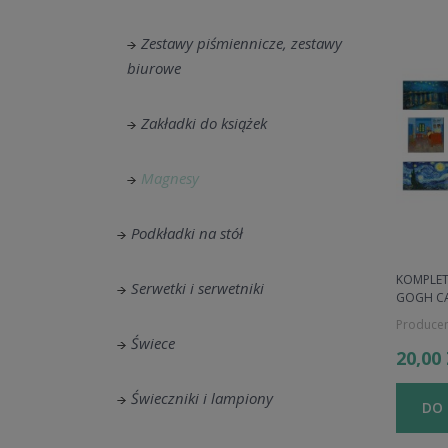
Zestawy piśmiennicze, zestawy
biurowe
Zakładki do książek
Magnesy
Podkładki na stół
KOMPLET
Serwetki i serwetniki
GOGH C
Producen
Świece
20,00
Świeczniki i lampiony
DO