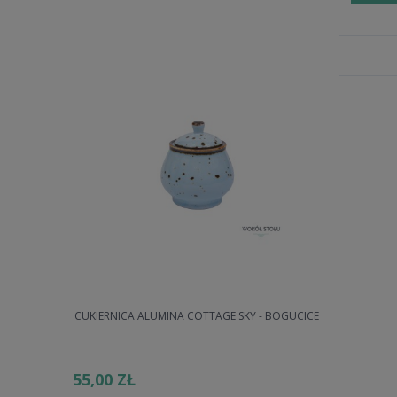
RMANI)
CUKIERNICA ALUMINA COTTAGE SKY - BOGUCICE
ZESTAW 2 F
KLI
55,00 ZŁ
150,00 ZŁ