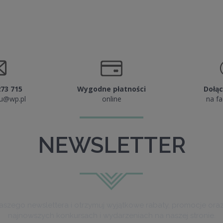
DO KOSZYKA
DO KOSZYKA
273 715
Wygodne płatności
Dołąc
lu@wp.pl
online
na f
NEWSLETTER
naszego newslettera i otrzymuj wyjątkowe rabaty, promocje ora
najnowszych konkursach i wydarzeniach na naszej stronie.