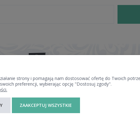
 działanie strony i pomagają nam dostosować ofertę do Twoich potr
 swoich preferencji, wybierając opcję "Dostosuj zgody".
ści.
PŁATNOŚCI I DOSTAWA
INFORMACJE
Y
ZAAKCEPTUJ WSZYSTKIE
FORMY PŁATNOŚCI
POLITYKA PRYWAT
CZAS I KOSZTY DOSTAWY
JAK KUPOWAĆ?
CZAS REALIZACJI ZAMÓWIENIA
Sklep internetowy Shoper.pl