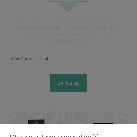
Zapisz się do naszego newslettera i otrzymuj
wyjątkowe rabaty, promocje oraz informacje o
najnowszych konkursach i wydarzeniach na
naszej stronie.
ZAPISZ SIĘ
Dbamy o Twoją prywatność