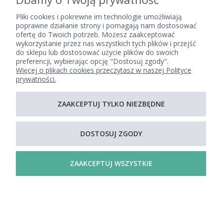
Pliki cookies i pokrewne im technologie umożliwiają
poprawne działanie strony i pomagają nam dostosować
ofertę do Twoich potrzeb. Możesz zaakceptować
POMOC
wykorzystanie przez nas wszystkich tych plików i przejść
do sklepu lub dostosować użycie plików do swoich
preferencji, wybierając opcję "Dostosuj zgody".
Więcej o plikach cookies przeczytasz w naszej Polityce
MOJE KONTO
prywatności.
PŁATNOŚCI I DOSTAWA
ZAAKCEPTUJ TYLKO NIEZBĘDNE
DOSTOSUJ ZGODY
INFORMACJE
ZAAKCEPTUJ WSZYSTKIE
O NAS
POKAŻ PEŁNĄ WERSJĘ STRONY
Sklep internetowy Shoper.pl