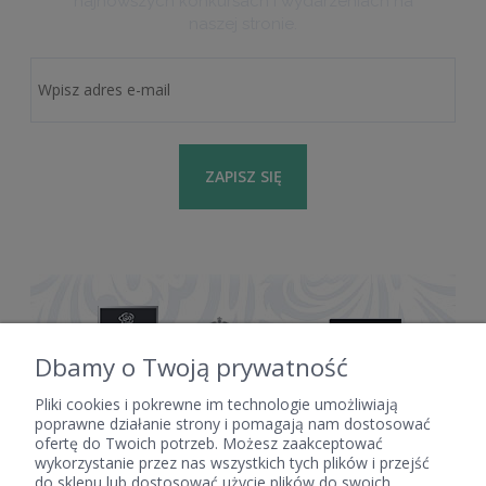
najnowszych konkursach i wydarzeniach na
naszej stronie.
ZAPISZ SIĘ
Dbamy o Twoją prywatność
Pliki cookies i pokrewne im technologie umożliwiają
poprawne działanie strony i pomagają nam dostosować
ofertę do Twoich potrzeb. Możesz zaakceptować
POMOC
wykorzystanie przez nas wszystkich tych plików i przejść
do sklepu lub dostosować użycie plików do swoich