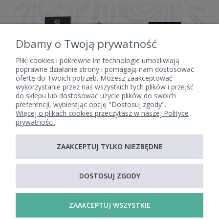
Dbamy o Twoją prywatność
Pliki cookies i pokrewne im technologie umożliwiają
poprawne działanie strony i pomagają nam dostosować
ofertę do Twoich potrzeb. Możesz zaakceptować
POMOC
wykorzystanie przez nas wszystkich tych plików i przejść
do sklepu lub dostosować użycie plików do swoich
preferencji, wybierając opcję "Dostosuj zgody".
Więcej o plikach cookies przeczytasz w naszej Polityce
MOJE KONTO
prywatności.
ZAAKCEPTUJ TYLKO NIEZBĘDNE
PŁATNOŚCI I DOSTAWA
DOSTOSUJ ZGODY
INFORMACJE
ZAAKCEPTUJ WSZYSTKIE
O NAS