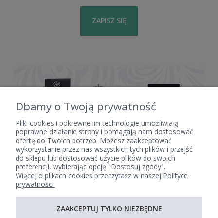
ZAPISZ SIĘ
Dbamy o Twoją prywatność
Pliki cookies i pokrewne im technologie umożliwiają
poprawne działanie strony i pomagają nam dostosować
ofertę do Twoich potrzeb. Możesz zaakceptować
POMOC
wykorzystanie przez nas wszystkich tych plików i przejść
do sklepu lub dostosować użycie plików do swoich
preferencji, wybierając opcję "Dostosuj zgody".
Więcej o plikach cookies przeczytasz w naszej Polityce
MOJE KONTO
prywatności.
PŁATNOŚCI I DOSTAWA
ZAAKCEPTUJ TYLKO NIEZBĘDNE