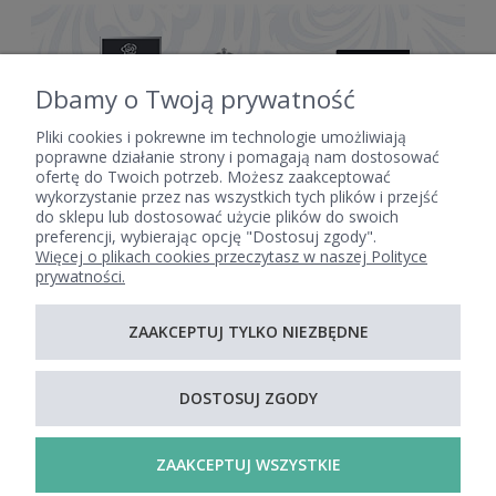
Dbamy o Twoją prywatność
Pliki cookies i pokrewne im technologie umożliwiają
poprawne działanie strony i pomagają nam dostosować
ofertę do Twoich potrzeb. Możesz zaakceptować
POMOC
wykorzystanie przez nas wszystkich tych plików i przejść
do sklepu lub dostosować użycie plików do swoich
preferencji, wybierając opcję "Dostosuj zgody".
Więcej o plikach cookies przeczytasz w naszej Polityce
MOJE KONTO
prywatności.
ZAAKCEPTUJ TYLKO NIEZBĘDNE
PŁATNOŚCI I DOSTAWA
DOSTOSUJ ZGODY
INFORMACJE
ZAAKCEPTUJ WSZYSTKIE
O NAS