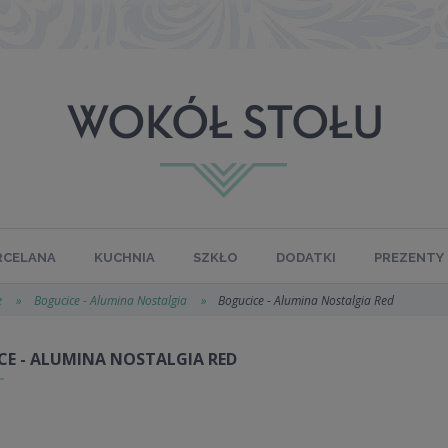
RCELANA
KUCHNIA
SZKŁO
DODATKI
PREZENTY
e
»
Bogucice - Alumina Nostalgia
»
Bogucice - Alumina Nostalgia Red
CE - ALUMINA NOSTALGIA RED