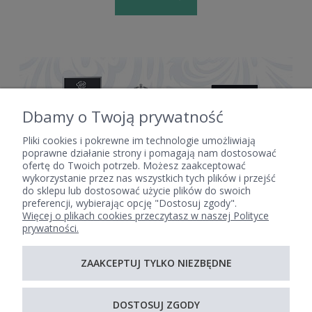
Dbamy o Twoją prywatność
Pliki cookies i pokrewne im technologie umożliwiają
poprawne działanie strony i pomagają nam dostosować
ofertę do Twoich potrzeb. Możesz zaakceptować
POMOC
wykorzystanie przez nas wszystkich tych plików i przejść
do sklepu lub dostosować użycie plików do swoich
preferencji, wybierając opcję "Dostosuj zgody".
Więcej o plikach cookies przeczytasz w naszej Polityce
MOJE KONTO
prywatności.
PŁATNOŚCI I DOSTAWA
ZAAKCEPTUJ TYLKO NIEZBĘDNE
DOSTOSUJ ZGODY
INFORMACJE